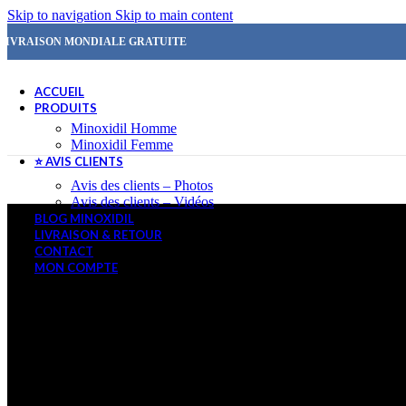
Skip to navigation
Skip to main content
LIVRAISON MONDIALE GRATUITE
ACCUEIL
PRODUITS
Minoxidil Homme
Minoxidil Femme
⭐ AVIS CLIENTS
Avis des clients – Photos
Avis des clients – Vidéos
BLOG MINOXIDIL
LIVRAISON & RETOUR
CONTACT
MON COMPTE